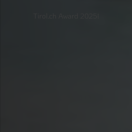
Tirol.ch Award 2025!