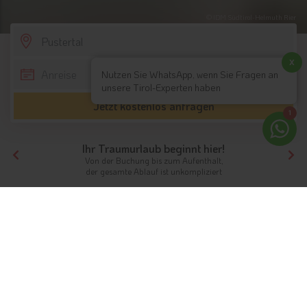
© IDM Südtirol-Helmuth Rier
SCROLL DOWN
x
Nutzen Sie WhatsApp, wenn Sie Fragen an
unsere Tirol-Experten haben
Jetzt kostenlos anfragen
1
Ihr Traumurlaub beginnt hier!
Von der Buchung bis zum Aufenthalt,
der gesamte Ablauf ist unkompliziert
Tirol
Hotels Südtirol
Pustertal
Ferien im Pustertal
Zwischen Zillertaler Alpen und den Dolomiten
Info
Hotels & Ferienwohnungen
FAQ