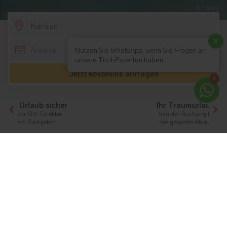
© Pixabay
SCROLL DOWN
x
Nutzen Sie WhatsApp, wenn Sie Fragen an
unsere Tirol-Experten haben
Jetzt kostenlos anfragen
1
Ihr Traumurlaub beginnt hier!
Von der Buchung bis zum Aufenthalt,
der gesamte Ablauf ist unkompliziert
Tirol
Hotels Tirols Nachbarn
Kärnten
Ferien in Kärnten
Kärnten als Österreichs Hochburg des
Sommertourismus
Info
Hotels & Ferienwohnungen
FAQ