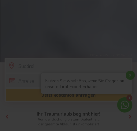
© Clemens Zahn - IDM Südtirol
SCROLL DOWN
x
Nutzen Sie WhatsApp, wenn Sie Fragen an
unsere Tirol-Experten haben
Jetzt kostenlos anfragen
1
Ihr Traumurlaub beginnt hier!
Von der Buchung bis zum Aufenthalt,
der gesamte Ablauf ist unkompliziert