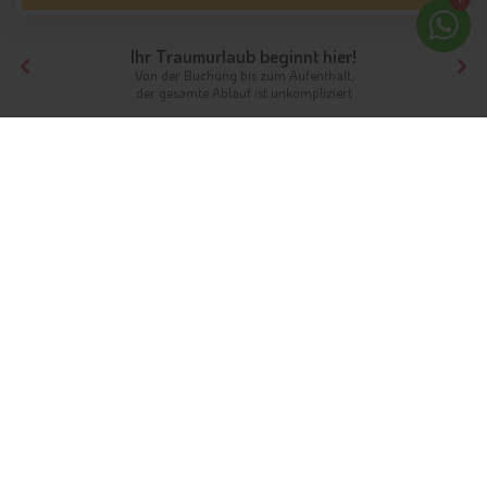
Ihr Traumurlaub beginnt hier!
Von der Buchung bis zum Aufenthalt,
der gesamte Ablauf ist unkompliziert
Tirol
Themen
Ferienwohnungen
Ferienwohnungen in Südtirol &
Tirol
Privatsphäre und Komfort
Zu den beliebten
Urlaubsunterkünften in Tirol
gehören die
zahlreichen
Ferienwohnungen
, welche in allen Teilen Tirols zu
finden sind. Hier genießen Urlauber jede Menge Privatsphäre,
viel Platz und verschiedene Annehmlichkeiten. In einigen
Ferienwohnungen ist auch die Mitnahme von Hunden erlaubt,
so dass der geliebte Vierbeiner mit in den Familienurlaub
genommen werden kann.