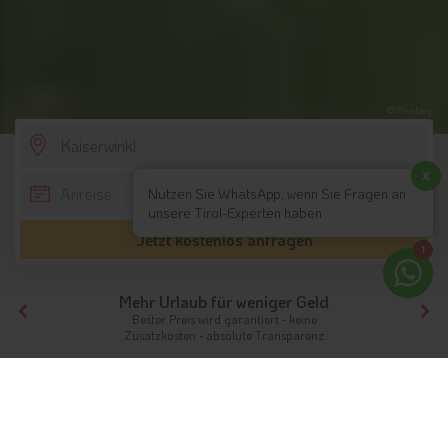
© Pixabay
SCROLL DOWN
x
Nutzen Sie WhatsApp, wenn Sie Fragen an
unsere Tirol-Experten haben
Jetzt kostenlos anfragen
1
- 572 Bewertungen
Lesen Sie hier
was zufriedene Besucher über www.tirol.ch sagen
Tirol
Hotels Nordtirol
Kaiserwinkl