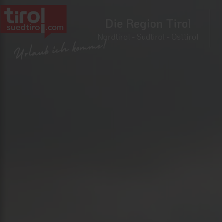
Die Region Tirol
Nordtirol - Südtirol - Osttirol