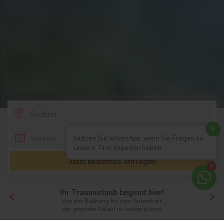
© Jenny Sturm | Bergsee in den Dolomiten Südtirol
SCROLL DOWN
x
Nutzen Sie WhatsApp, wenn Sie Fragen an
unsere Tirol-Experten haben
Jetzt kostenlos anfragen
1
Ihr Traumurlaub beginnt hier!
Von der Buchung bis zum Aufenthalt,
der gesamte Ablauf ist unkompliziert