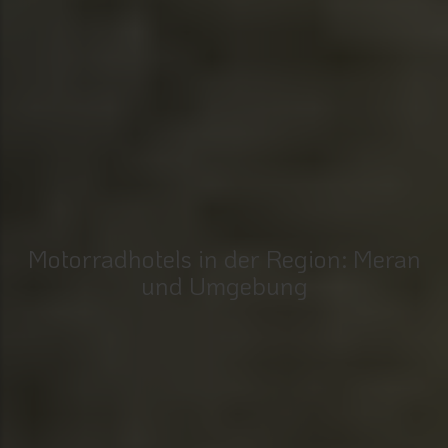
Motorradhotels in der Region: Meran
und Umgebung