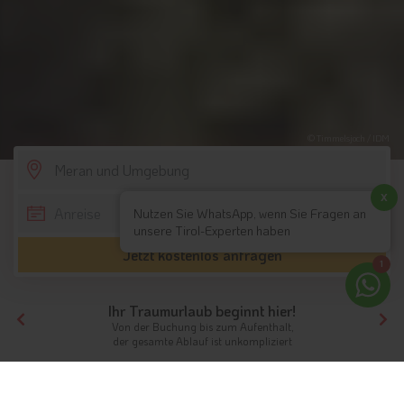
© Timmelsjoch / IDM
SCROLL DOWN
x
Nutzen Sie WhatsApp, wenn Sie Fragen an
unsere Tirol-Experten haben
Jetzt kostenlos anfragen
1
Ihr Traumurlaub beginnt hier!
Von der Buchung bis zum Aufenthalt,
der gesamte Ablauf ist unkompliziert
Tirol
Südtirol
Meran und Umgebung
Motorradhotels