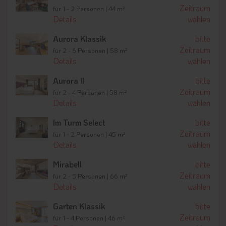
kosmetische Anwendungen
und Anwendungen im Bereich
Zeitraum
für 1 - 2 Personen | 44 m²
von
Ayurveda
bieten Harmonie und Entspannung auf
Details
wählen
höchstem Niveau. Das beeindruckende Panorama der
Dolomiten lässt sich nicht nur in der Natur, sondern auch
Aurora Klassik
bitte
Wellnessbereich im
chlorfreien Innen- und Außenpool
Zeitraum
für 2 - 6 Personen | 58 m²
genießen.
Details
wählen
Aurora II
bitte
Sommer
Zeitraum
für 2 - 4 Personen | 58 m²
Outdoor Aktivitäten wie
Wandern, Nordic Walking, Klettern,
Details
wählen
Bergsteigen, Biken
auf
Freeride-Strecken
und
Radfahren
sind in der alpinen und mediterranen Landschaft des
Im Turm Select
bitte
Pustertals und blühenden Almwiesen, umgeben von den rund
Zeitraum
für 1 - 2 Personen | 45 m²
250 Jahre alten
Dolomiten
als
UNESCO-Welterbe
, eine wahre
Details
wählen
Freude.
Mirabell
bitte
Zeitraum
für 2 - 5 Personen | 66 m²
Winter
Details
wählen
Der Kronplatz mit 1.200 Kilometer Piste als Teil des größten
Garten Klassik
bitte
Skiverbunds Europas gilt als
Ski-Mekka
Nummer eins.
Zeitraum
Moderne
Seilbahnen
und
Lifte, schneesichere Pisten
,
für 1 - 4 Personen | 46 m²