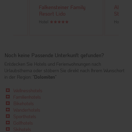
Falkensteiner Family
Alpine 
Resort Lido
Stoll
Hotel
Hotel
Noch keine Passende Unterkunft gefunden?
Entdecken Sie Hotels und Ferienwohnungen nach
Urlaubsthema oder stöbern Sie direkt nach Ihrem Wunschort
in der Region: "
Dolomiten
"
Wellnesshotels
Familienhotels
Bikehotels
Wanderhotels
Sporthotels
Golfhotels
Skihotels