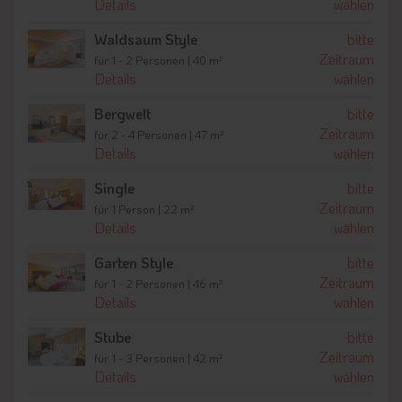
Details
wählen
Möglichkeiten zur Einkehr sowie weiteren Attraktionen wie
beispielsweise eine
Skisafari
oder
Schneeschuhtouren
Waldsaum Style
bitte
lassen keine Wünsche für den Winterurlaub offen.
Zeitraum
für 1 - 2 Personen | 40 m²
Details
wählen
Bergwelt
bitte
Zeitraum
für 2 - 4 Personen | 47 m²
Details
wählen
Single
bitte
Zeitraum
für 1 Person | 22 m²
Details
wählen
Garten Style
bitte
Zeitraum
für 1 - 2 Personen | 46 m²
Details
wählen
Stube
bitte
Zeitraum
für 1 - 3 Personen | 42 m²
Details
wählen