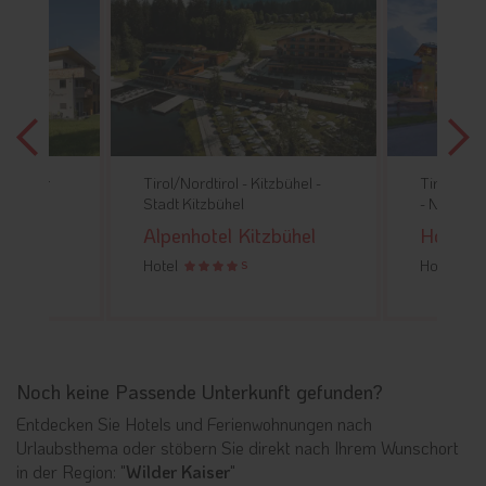
zbüheler
Tirol/Nordtirol -
Kitzbühel -
Tirol/Nord
ale
Stadt Kitzbühel
-
Niedera
Alpenhotel Kitzbühel
Hotel S
Hotel
Hotel
S
Noch keine Passende Unterkunft gefunden?
Entdecken Sie Hotels und Ferienwohnungen nach
Urlaubsthema oder stöbern Sie direkt nach Ihrem Wunschort
in der Region: "
Wilder Kaiser
"