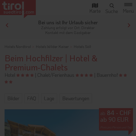
Bei uns ist Ihr Urlaub sicher
gen
Zahlung erfolgt vor Ort. Direkter
Kontakt mit dem Gastgeber
Hotels Nordtirol
Hotels Wilder Kaiser
Hotels Söll
Beim Hochfilzer | Hotel &
Premium-Chalets
Hotel
|
Chalet/Ferienhaus
|
Bauernhof
Bilder
FAQ
Lage
Bewertungen
84 - CHF
ab
ab 90 EUR
Preis pro Person und Tag