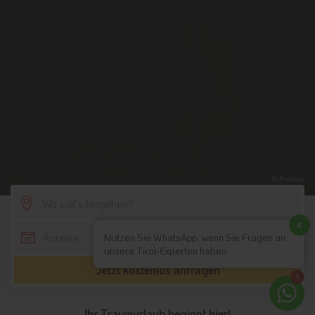
© Pixabay
SCROLL DOWN
x
Nutzen Sie WhatsApp, wenn Sie Fragen an
unsere Tirol-Experten haben
Jetzt kostenlos anfragen
1
Ihr Traumurlaub beginnt hier!