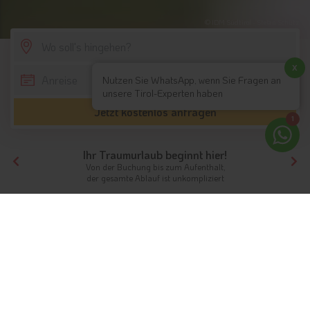
© IDM Südtirol - Stefan Schütz
SCROLL DOWN
x
Nutzen Sie WhatsApp, wenn Sie Fragen an
unsere Tirol-Experten haben
Jetzt kostenlos anfragen
1
Ihr Traumurlaub beginnt hier!
Von der Buchung bis zum Aufenthalt,
der gesamte Ablauf ist unkompliziert
Tirol
Themen
Biohotels
Biohotels in Südtirol & Tirol
Biologisch!