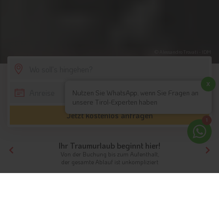
© Alessandro Trovati - IDM
SCROLL DOWN
x
Nutzen Sie WhatsApp, wenn Sie Fragen an
unsere Tirol-Experten haben
Jetzt kostenlos anfragen
1
Ihr Traumurlaub beginnt hier!
Von der Buchung bis zum Aufenthalt,
der gesamte Ablauf ist unkompliziert
Tirol
Themen
Sporthotels
Sport in Südtirol & Tirol